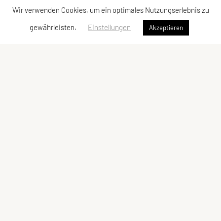
Wir verwenden Cookies, um ein optimales Nutzungserlebnis zu
gewährleisten.
Einstellungen
Akzeptieren
FIT UNION Köstendorf
Spanswag 30, 5203 Köstendorf
Tel: +43 699 81230913
E-Mail:
office@top-in-form.at
ZVR-Zahl: 694901522
Kontaktadressen
Schnellzugriff
Kontakt
Angebot