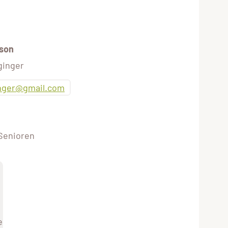
son
ginger
inger@gmail.com
 Senioren
e