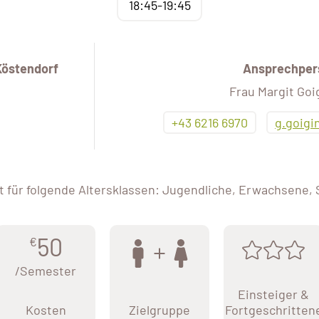
18:45-19:45
Köstendorf
Ansprechper
Frau Margit Goi
+43 6216 6970
g.goig
 für folgende Altersklassen: Jugendliche, Erwachsene,
50
€
/Semester
Einsteiger &
Kosten
Zielgruppe
Fortgeschritten