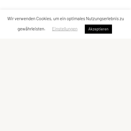
Wir verwenden Cookies, um ein optimales Nutzungserlebnis zu
gewährleisten.
Einstellungen
Akzeptieren
FIT UNION Köstendorf
Spanswag 30, 5203 Köstendorf
Tel: +43 699 81230913
E-Mail:
office@top-in-form.at
ZVR-Zahl: 694901522
Kontaktadressen
Schnellzugriff