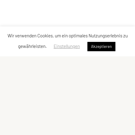
Wir verwenden Cookies, um ein optimales Nutzungserlebnis zu
gewährleisten.
Einstellungen
Akzeptieren
FIT UNION Köstendorf
Spanswag 30, 5203 Köstendorf
Tel: +43 699 81230913
E-Mail:
office@top-in-form.at